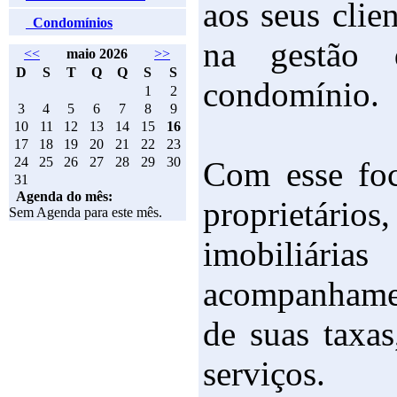
aos seus clie
Condomínios
na gestão 
<<
maio 2026
>>
D
S
T
Q
Q
S
S
condomínio.
1
2
3
4
5
6
7
8
9
10
11
12
13
14
15
16
17
18
19
20
21
22
23
24
25
26
27
28
29
30
Com esse foc
31
Agenda do mês:
proprietário
Sem Agenda para este mês.
imobil
acompanhame
de suas taxas
serviços.