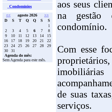
aos seus clie
Condomínios
na gestão 
<<
agosto 2026
>>
D
S
T
Q
Q
S
S
condomínio.
1
2
3
4
5
6
7
8
9
10
11
12
13
14
15
16
17
18
19
20
21
22
23
24
25
26
27
28
29
Com esse foc
30
31
Agenda do mês:
proprietário
Sem Agenda para este mês.
imobil
acompanhame
de suas taxas
serviços.